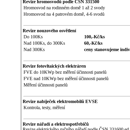
Revize hromosvodů podle ČSN 331500
Hromosvod na rodinném domě 1 až 2 svody
Hromosvod na 4 patrovém domě, 4-6 svodů
Revize nouzového osvětlení
Do 100Ks
100,-Kč/ks
Nad 100Ks, do 300Ks
60,-Kč/ks
Nad 300Ks
ceny stanovujeme indiv
Revize fotovltaických elektráren
FVE do 10KWp bez měření účinnosti panelů
FVE nad 10KWp bez měření účinnosti panelů
Měření účinnosti panelů
Revize nabíječek elektromobilů EVSE
Kontrola, testy, měření
Revize nářadí a elektrospotřebičů
Revize elektrického ručního nářadí podle ČSN 331600 ed.2 