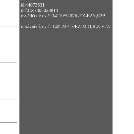
ič:44073631
dič:CZ7305023814
osvědčení: ev.č. 14110/5/20/R-EZ-E2A,E2B
oprávnění: ev.č. 14052/9/13/EZ-M,O,R,Z-E2A