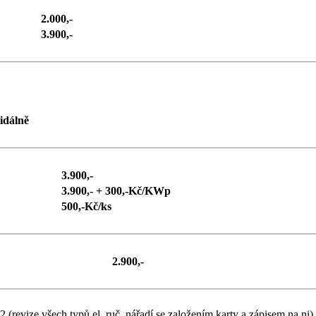
2.000,-
3.900,-
idálně
3.900,-
3.900,- + 300,-Kč/KWp
500,-Kč/ks
2.900,-
(revize všech typů el. ruč. nářadí se založením karty a zápisem na ni)