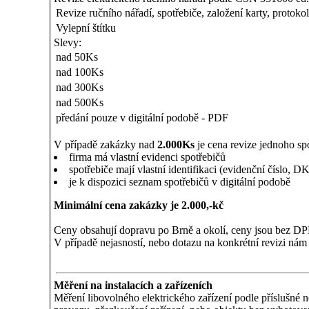
Revize ručního nářadí, spotřebiče, založení karty, protokol
Vylepní štítku
Slevy:
nad 50Ks
nad 100Ks
nad 300Ks
nad 500Ks
předání pouze v digitální podobě - PDF
V případě zakázky nad
2.000Ks
je cena revize jednoho sp
firma má vlastní evidenci spotřebičů
spotřebiče mají vlastní identifikaci (evidenční číslo, D
je k dispozici seznam spotřebičů v digitální podobě
Minimální cena zakázky je 2.000,-kč
Ceny obsahují dopravu po Brně a okolí, ceny jsou bez D
V případě nejasností, nebo dotazu na konkrétní revizi nám 
Měření na instalacích a zařízeních
Měření libovolného elektrického zařízení podle příslušné