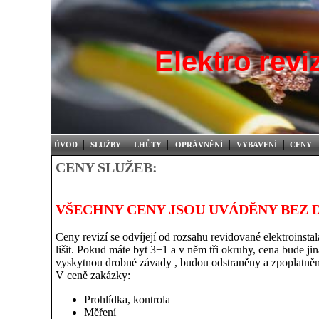
Elektro revi
|
|
|
|
|
|
ÚVOD
SLUŽBY
LHŮTY
OPRÁVNĚNÍ
VYBAVENÍ
CENY
CENY SLUŽEB:
VŠECHNY CENY JSOU UVÁDĚNY BEZ 
Ceny revizí se odvíjejí od rozsahu revidované elektroinst
lišit. Pokud máte byt 3+1 a v něm tři okruhy, cena bude ji
vyskytnou drobné závady , budou odstraněny a zpoplatněn
V ceně zakázky:
Prohlídka, kontrola
Měření