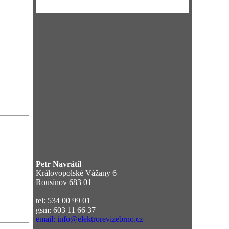
Petr Navrátil
Královopolské Vážany 6
Rousínov 683 01
tel: 534 00 99 01
gsm: 603 11 66 37
email: info@elektrorevizebrno.cz