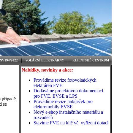
|
|
NV194/2022
SOLÁRNÍ ELEKTRÁRNY
KLIENTSKÉ CENTRUM
Nabídky, novinky a akce:
Provádíme revize fotovoltaických
elektráren FVE
Dodáváme projektovou dokumentaci
pro FVE, EVSE a LPS
m případě
Provádíme revize nabíječek pro
d se
elektromobily EVSE
Nový e-shop instalačního materiálu a
rozvaděčů
Stavíme FVE na klíč vč. vyřízení dotací