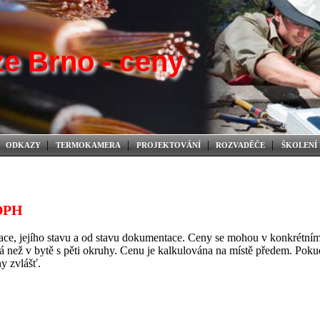
ze Brno - ceny
|
|
|
|
ODKAZY
TERMOKAMERA
PROJEKTOVÁNÍ
ROZVADĚČE
ŠKOLENÍ 
DPH
alace, jejího stavu a od stavu dokumentace. Ceny se mohou v konkrétní
ná než v bytě s pěti okruhy. Cenu je kalkulována na místě předem. Poku
y zvlášť.