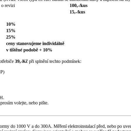
 o revizi
100,-/kus
15,-/kus
10%
15%
25%
ceny stanovujeme individálně
v tištěné podobě + 10%
otřebiče
39,-Kč
při splnění techto podmínek:
KP)
PH.
prosím volejte, nebo pište.
 normy do 1000 V a do 300A. Měření elektroinstalací před, nebo po uve