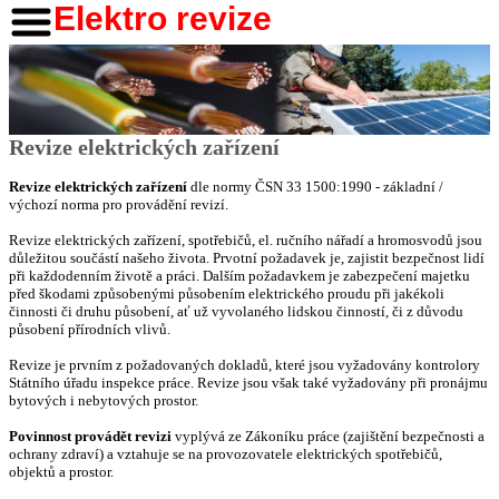
Elektro revize
Revize elektrických zařízení
Revize elektrických zařízení
dle normy ČSN 33 1500:1990 - základní /
výchozí norma pro provádění revizí.
Revize elektrických zařízení, spotřebičů, el. ručního nářadí a hromosvodů jsou
důležitou součástí našeho života. Prvotní požadavek je, zajistit bezpečnost lidí
při každodenním životě a práci. Dalším požadavkem je zabezpečení majetku
před škodami způsobenými působením elektrického proudu při jakékoli
činnosti či druhu působení, ať už vyvolaného lidskou činností, či z důvodu
působení přírodních vlivů.
Revize je prvním z požadovaných dokladů, které jsou vyžadovány kontrolory
Státního úřadu inspekce práce. Revize jsou však také vyžadovány při pronájmu
bytových i nebytových prostor.
Povinnost provádět revizi
vyplývá ze Zákoníku práce (zajištění bezpečnosti a
ochrany zdraví) a vztahuje se na provozovatele elektrických spotřebičů,
objektů a prostor.