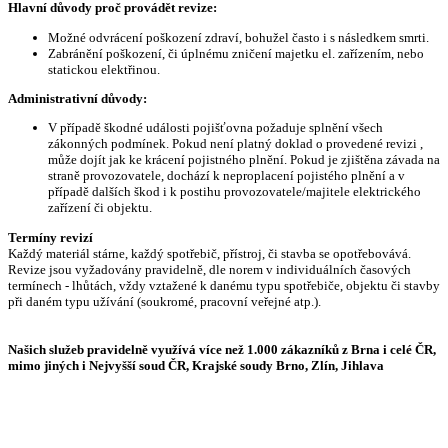
Hlavní důvody proč provádět revize:
Možné odvrácení poškození zdraví, bohužel často i s následkem smrti.
Zabránění poškození, či úplnému zničení majetku el. zařízením, nebo
statickou elektřinou.
Administrativní důvody:
V případě škodné události pojišťovna požaduje splnění všech
zákonných podmínek. Pokud není platný doklad o provedené revizi ,
může dojít jak ke krácení pojistného plnění. Pokud je zjištěna závada na
straně provozovatele, dochází k neproplacení pojistého plnění a v
případě dalších škod i k postihu provozovatele/majitele elektrického
zařízení či objektu.
Termíny revizí
Každý materiál stárne, každý spotřebič, přístroj, či stavba se opotřebovává.
Revize jsou vyžadovány pravidelně, dle norem v individuálních časových
termínech - lhůtách, vždy vztažené k danému typu spotřebiče, objektu či stavby
při daném typu užívání (soukromé, pracovní veřejné atp.).
Našich služeb pravidelně využívá více než 1.000 zákazníků z Brna i celé ČR,
mimo jiných i Nejvyšší soud ČR, Krajské soudy Brno, Zlín, Jihlava